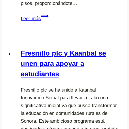
y
pisos, proporcionándote…
plata
Cuál
Leer más
es
el
mejor
detector
Fresnillo plc y Kaanbal se
de
unen para apoyar a
metales
Bosch
estudiantes
PDO
6
Fresnillo plc se ha unido a Kaanbal
Innovación Social para llevar a cabo una
significativa iniciativa que busca transformar
la educación en comunidades rurales de
Sonora. Este ambicioso programa está
destinado a ofrecer acceso a internet gratuito