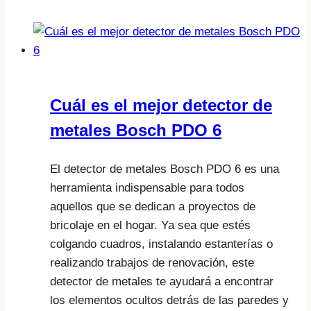
la
tecnología
utilizada
en
los
Cuál es el mejor detector de
detectores
metales Bosch PDO 6
de
metales
para
El detector de metales Bosch PDO 6 es una
la
herramienta indispensable para todos
detección
aquellos que se dedican a proyectos de
de
bricolaje en el hogar. Ya sea que estés
metales
colgando cuadros, instalando estanterías o
preciosos
realizando trabajos de renovación, este
como
detector de metales te ayudará a encontrar
oro
los elementos ocultos detrás de las paredes y