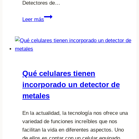
Detectores de…
Cuál
Leer más
es
el
mejor
detector
de
metales
Qué celulares tienen
recomendado
incorporado un detector de
por
expertos
metales
En la actualidad, la tecnología nos ofrece una
variedad de funciones increíbles que nos
facilitan la vida en diferentes aspectos. Uno
de ellos es contar con un celular equipado