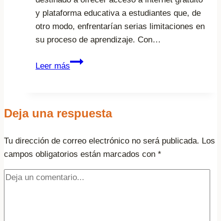
y plataforma educativa a estudiantes que, de
otro modo, enfrentarían serias limitaciones en
su proceso de aprendizaje. Con…
Fresnillo
Leer más
plc
y
Kaanbal
Deja una respuesta
se
unen
Tu dirección de correo electrónico no será publicada.
para
Los
campos obligatorios están marcados con
apoyar
*
a
estudiantes